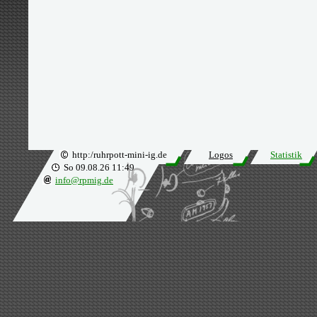
http:/ruhrpott-mini-ig.de
Logos
Statistik
So 09.08.26 11:49
info@rpmig.de