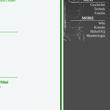
pack Cooper
Geschichte
Technik
Familie
MORE
Wiki
Kontakt
Hilfe/FAQ
Memberlogin
-Mini
r