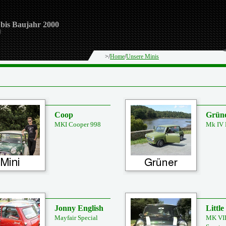
 bis Baujahr 2000
>/
Home
/
Unsere Minis
Coop
Grün
MKI Cooper 998
Mk IV 
Jonny English
Little
Mayfair Special
MK VII