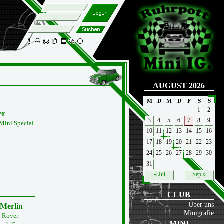
AUGUST 2026
M
D
M
D
F
S
S
1
2
er
3
4
5
6
7
8
9
Mini Special
10
11
12
13
14
15
16
17
18
19
20
21
22
23
24
25
26
27
28
29
30
31
« Jul
Sep »
CLUB
Über uns
 Merlin
Minigrafie
 Rover
MINI