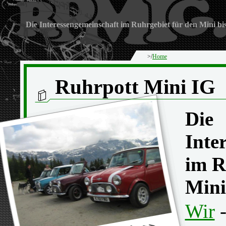
Die Interessengemeinschaft im Ruhrgebiet für den Mini bi
>/
Home
Ruhrpott Mini IG
Die
Inte
im R
Mini
Wir
-