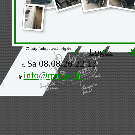
http:/ruhrpott-mini-ig.de
Logos
S
Sa 08.08.26 22:13
info@rpmig.de