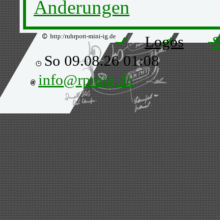
Änderungen
http:/ruhrpott-mini-ig.de
Logos
S
So 09.08.26 01:08
info@rpmig.de