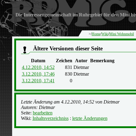
Die Interessengemeinschaft im Ruhrgebiet für den Mini bi
>/
Home
/
Wiki
/
Mini Wohnmobil
Ältere Versionen dieser Seite
Datum
Zeichen
Autor
Bemerkung
4.12.2010, 14:52
831
Dietmar
3.12.2010, 17:46
830
Dietmar
3.12.2010, 17:41
0
Letzte Änderung am 4.12.2010, 14:52 von Dietmar
Autoren: Dietmar
Seite:
bearbeiten
Wiki:
Inhaltsverzeichniss
:
letzte Änderungen