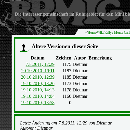
Die Interessengemeinschaft im Ruhrgebiet für den Mini bi
>/
Home
/
Wiki
/
Rallye Monte Car
Ältere Versionen dieser Seite
Datum
Zeichen
Autor
Bemerkung
7.8.2011, 12:29
1175
Dietmar
20.10.2010, 19:11
1183
Dietmar
20.10.2010, 12:39
1185
Dietmar
19.10.2010, 18:26
1173
Dietmar
19.10.2010, 14:13
1178
Dietmar
19.10.2010, 14:04
1160
Dietmar
19.10.2010, 13:58
0
Letzte Änderung am 7.8.2011, 12:29 von Dietmar
Autoren: Dietmar