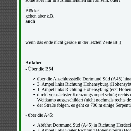
sollte aber nur in ausnahmefällen sinvoll sein. oder?
Blöcke
gehen aber z.B.
auch
wenn das ende nicht gerade in der letzten Zeile ist ;)
Anfahrt
- Über die B54
über die Anschlussstelle Dortmund Süd (A45) hin
3. Ampel links Richtung Hohensyburg (Hohensybu
1. Ampel links Richtung Hohensyburg (erst Hohen
direkt vor nächster Kreuzungsampel schräg rechts
Weitkamp ausgeschildert (nicht nochmals rechts de
der Straße folgen, es geht ca 700 m einige Serpenti
- über die A45:
Abfahrt Dortmund Süd (A45) in Richtung Herde
3. Ampel links weiter Richtung Hohensyburg (Ho