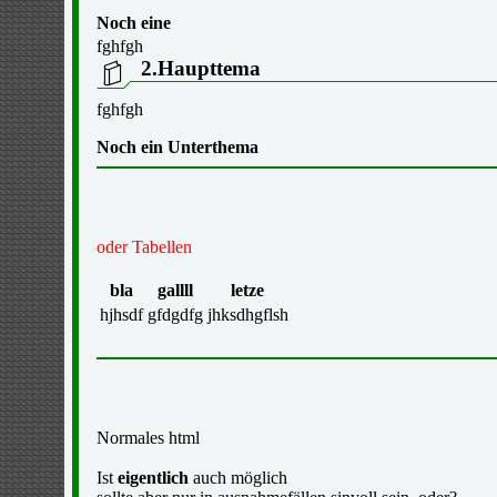
Noch eine
fghfgh
2.Haupttema
fghfgh
Noch ein Unterthema
oder Tabellen
bla
gallll
letze
hjhsdf
gfdgdfg
jhksdhgflsh
Normales html
Ist
eigentlich
auch möglich