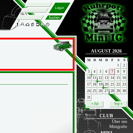
AUGUST 2026
M
D
M
D
F
S
S
1
2
3
4
5
6
7
8
9
10
11
12
13
14
15
16
17
18
19
20
21
22
23
24
25
26
27
28
29
30
31
« Jul
Sep »
CLUB
Über uns
Minigrafie
MINI