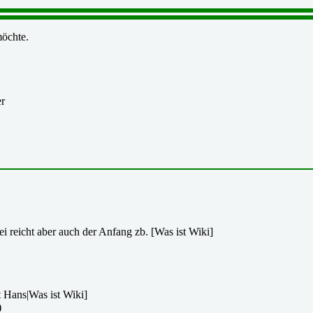
öchte.
er
ei reicht aber auch der Anfang zb. [Was ist Wiki]
t Hans|Was ist Wiki]
)