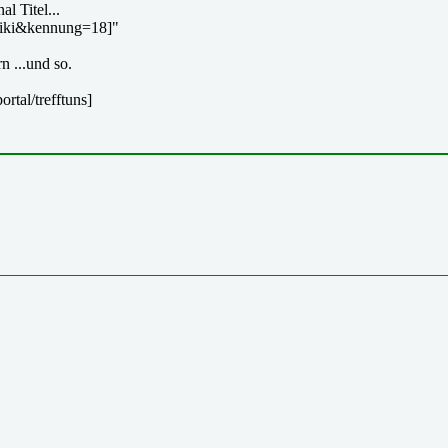
l Titel...
l/wiki&kennung=18]"
n ...und so.
rtal/trefftuns]