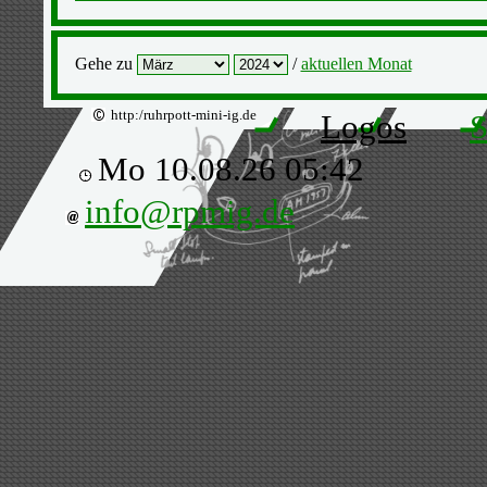
Gehe zu
/
aktuellen Monat
http:/ruhrpott-mini-ig.de
Logos
S
Mo 10.08.26 05:42
info@rpmig.de