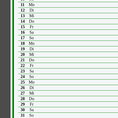
11
Mo
12
Di
13
Mi
14
Do
15
Fr
16
Sa
17
So
18
Mo
19
Di
20
Mi
21
Do
22
Fr
23
Sa
24
So
25
Mo
26
Di
27
Mi
28
Do
29
Fr
30
Sa
31
So