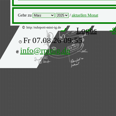
Gehe zu
/
aktuellen Monat
http:/ruhrpott-mini-ig.de
Logos
S
Fr 07.08.26 09:55
info@rpmig.de