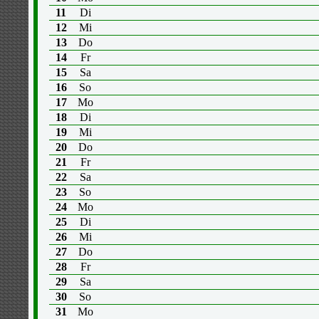
11
Di
12
Mi
13
Do
14
Fr
15
Sa
16
So
17
Mo
18
Di
19
Mi
20
Do
21
Fr
22
Sa
23
So
24
Mo
25
Di
26
Mi
27
Do
28
Fr
29
Sa
30
So
31
Mo