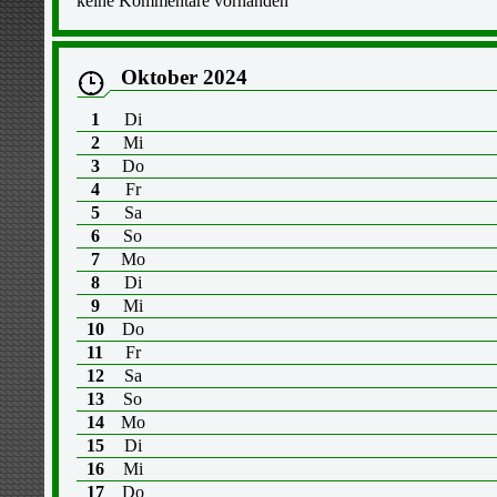
keine Kommentare vorhanden
Oktober 2024
1
Di
2
Mi
3
Do
4
Fr
5
Sa
6
So
7
Mo
8
Di
9
Mi
10
Do
11
Fr
12
Sa
13
So
14
Mo
15
Di
16
Mi
17
Do