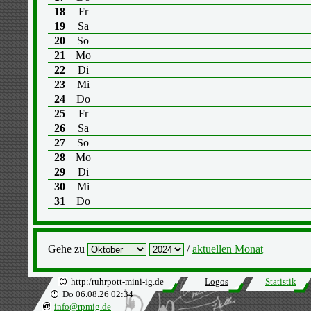
18
Fr
19
Sa
20
So
21
Mo
22
Di
23
Mi
24
Do
25
Fr
26
Sa
27
So
28
Mo
29
Di
30
Mi
31
Do
Gehe zu
/
aktuellen Monat
http:/ruhrpott-mini-ig.de
Logos
Statistik
Do 06.08.26 02:34
info@rpmig.de