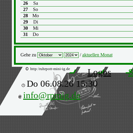
26
Sa
27
So
28
Mo
29
Di
30
Mi
31
Do
Gehe zu
/
aktuellen Monat
http:/ruhrpott-mini-ig.de
Logos
S
Do 06.08.26 15:30
info@rpmig.de