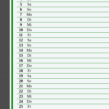
5
Sa
6
So
7
Mo
8
Di
9
Mi
10
Do
11
Fr
12
Sa
13
So
14
Mo
15
Di
16
Mi
17
Do
18
Fr
19
Sa
20
So
21
Mo
22
Di
23
Mi
24
Do
25
Fr