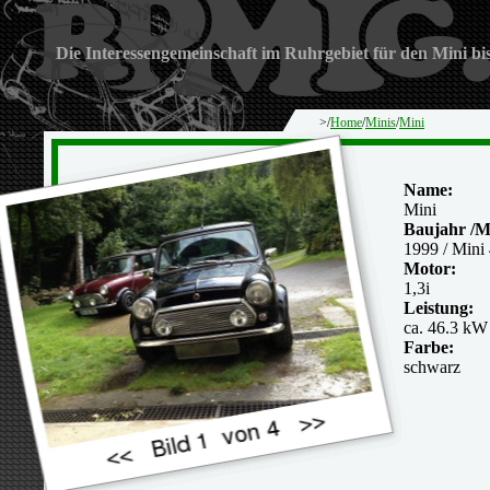
Die Interessengemeinschaft im Ruhrgebiet für den Mini bi
>/
Home
/
Minis
/
Mini
Name:
Mini
Baujahr /M
1999 / Mini 
Motor:
1,3i
Leistung:
ca. 46.3 kW
Farbe:
schwarz