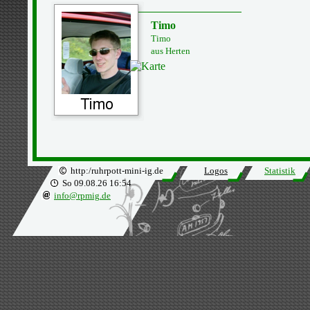
Timo
Timo
aus Herten
http:/ruhrpott-mini-ig.de
Logos
Statistik
So 09.08.26 16:54
info@rpmig.de