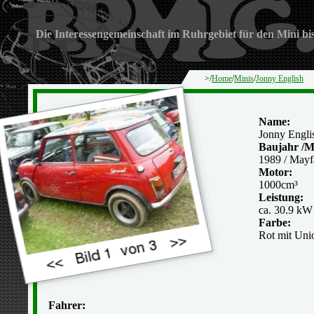
Die Interessengemeinschaft im Ruhrgebiet für den Mini bi
>/
Home
/
Minis
/
Jonny English
Name:
Jonny Engli
Baujahr /M
1989 / Mayfa
Motor:
1000cm³
Leistung:
ca. 30.9 kW
Farbe:
Rot mit Uni
Fahrer: