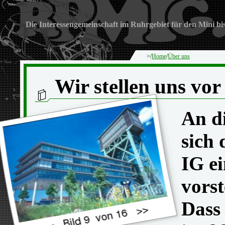
Die Interessengemeinschaft im Ruhrgebiet für den Mini bi
>/
Home
/
Über uns
Wir stellen uns vor
An di
sich 
IG e
vorst
Dass 