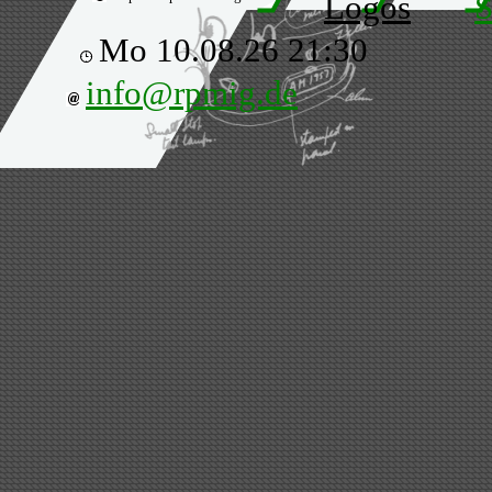
Logos
S
Mo 10.08.26 21:30
info@rpmig.de