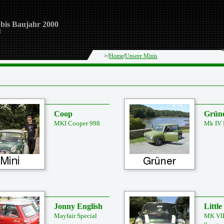
 bis Baujahr 2000
>/
Home
/
Unsere Minis
Coop
Grün
MKI Cooper 998
Mk IV 
Jonny English
Little
Mayfair Special
MK VII