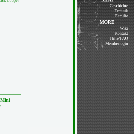
pack Cooper
Geschichte
Technik
Familie
MORE
Wiki
Kontakt
Hilfe/FAQ
Memberlogin
-Mini
r