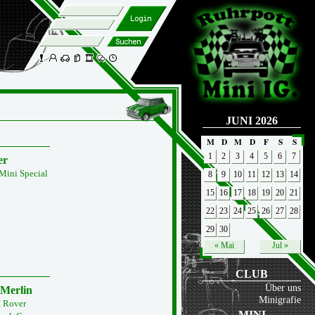
JUNI 2026
M
D
M
D
F
S
S
1
2
3
4
5
6
7
er
Mini Special
8
9
10
11
12
13
14
15
16
17
18
19
20
21
22
23
24
25
26
27
28
29
30
« Mai
Jul »
CLUB
Über uns
 Merlin
Minigrafie
 Rover
MINI